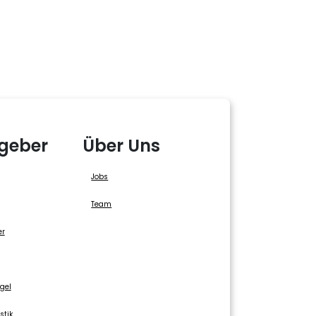
geber
Über Uns
Jobs
Team
er
gel
stik