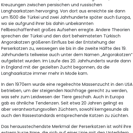
Kreuzungen zwischen persischen und russischen
Langhaarkatzen hervorging. Von dort aus erreichte sie dann
um 1500 die Türkei und zwei Jahrhunderte später auch Europa,
wo sie aufgrund ihrer bis dahin unbekannten
Fellbeschaffenheit großes Aufsehen erregte. Andere Theorien
sprechen der Türkei und den dort beheimateten Türkisch
Angorakatzen größeren Einfluss bei der Entstehung der
Perserkatzen zu, weswegen sie bis in die zweite Hälfte des 19.
Jahrhunderts teilweise auch unter dem Namen „Angorakatzen“
aufgelistet wurden. Im Laufe des 20. Jahrhunderts wurde dann
in England mit der gezielten Zucht begonnen, da die
Langhaarkatze immer mehr in Mode kam.
In den 1970ern wurde eine regelrechte Massenzucht in den USA
betrieben, um der steigenden Nachfrage gerecht zu werden,
was sehr zum Leidwesen der Tiere geschah. Auch in Europa
gab es ähnliche Tendenzen. Seit etwa 20 Jahren gelingt es
aber verantwortungsvollen Züchtern, sowohl kerngesunde als
auch den Rassestandards entsprechende Katzen zu züchten.
Das herausstechendste Merkmal der Perserkatzen ist wohl ihre
extrem kurze Nase, die sich auf einer Linie mit den Unterlidern