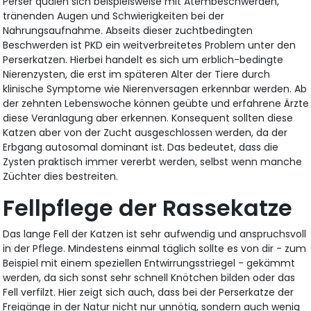
Perser quälen sich beispielsweise mit Atembeschwerden,
tränenden Augen und Schwierigkeiten bei der
Nahrungsaufnahme. Abseits dieser zuchtbedingten
Beschwerden ist PKD ein weitverbreitetes Problem unter den
Perserkatzen. Hierbei handelt es sich um erblich-bedingte
Nierenzysten, die erst im späteren Alter der Tiere durch
klinische Symptome wie Nierenversagen erkennbar werden. Ab
der zehnten Lebenswoche können geübte und erfahrene Ärzte
diese Veranlagung aber erkennen. Konsequent sollten diese
Katzen aber von der Zucht ausgeschlossen werden, da der
Erbgang autosomal dominant ist. Das bedeutet, dass die
Zysten praktisch immer vererbt werden, selbst wenn manche
Züchter dies bestreiten.
Fellpflege der Rassekatze
Das lange Fell der Katzen ist sehr aufwendig und anspruchsvoll
in der Pflege. Mindestens einmal täglich sollte es von dir - zum
Beispiel mit einem speziellen Entwirrungsstriegel - gekämmt
werden, da sich sonst sehr schnell Knötchen bilden oder das
Fell verfilzt. Hier zeigt sich auch, dass bei der Perserkatze der
Freigänge in der Natur nicht nur unnötig, sondern auch wenig